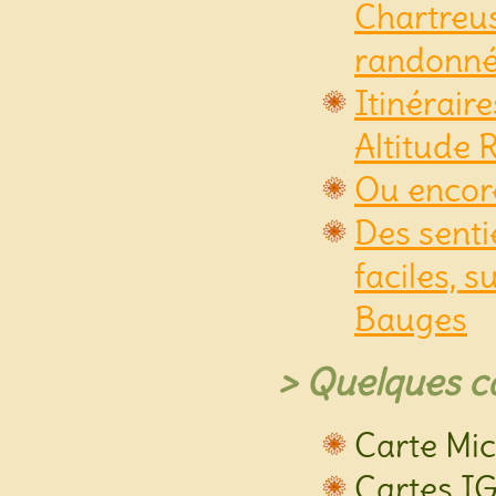
Chartreus
randonné
Itinéraire
Altitude
Ou encor
Des senti
faciles, s
Bauges
> Quelques car
Carte Mi
Cartes I