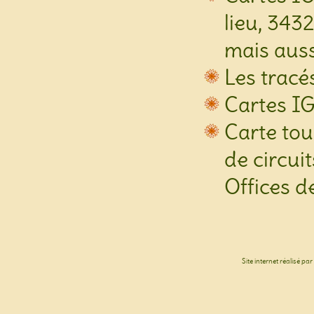
lieu, 343
mais auss
Les tracé
Cartes I
Carte tou
de circui
Offices d
Site internet réalisé par