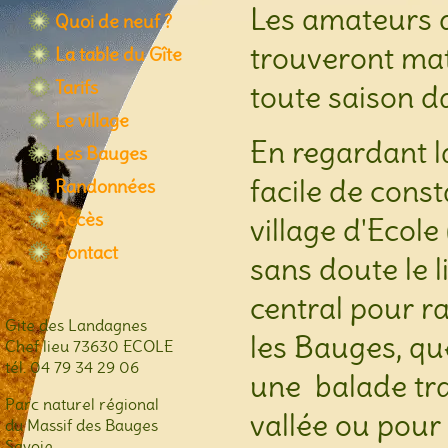
Les amateurs d
Quoi de neuf ?
trouveront mat
La table du Gîte
Tarifs
toute saison 
Le village
En regardant la
Les Bauges
facile de const
Randonnées
Accès
village d'Ecole
Contact
sans doute le l
central pour 
Gite des Landagnes
les Bauges, qu
Chef lieu 73630 ECOLE
tél. 04 79 34 29 06
une balade tra
Parc naturel régional
vallée ou pour
du Massif des Bauges
Savoie