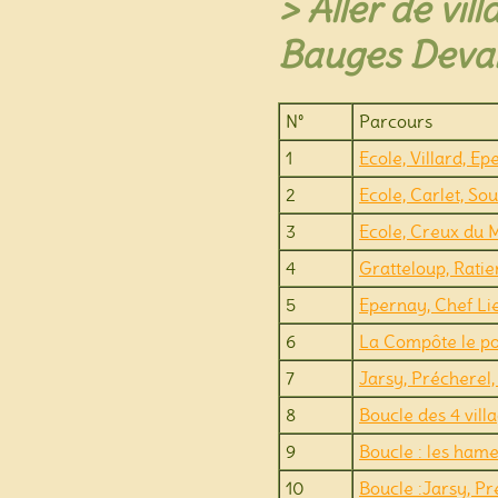
> Aller de vil
Bauges Devant
N°
Parcours
1
Ecole, Villard, Ep
2
Ecole, Carlet, Sou
3
Ecole, Creux du M
4
Gratteloup, Ratie
5
Epernay, Chef Li
6
La Compôte le po
7
Jarsy, Précherel, 
8
Boucle des 4 vill
9
Boucle : les ham
10
Boucle :Jarsy, Pré